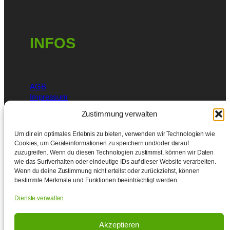
INFOS
AGB
Impressum
Datenschutzerklärung
Zustimmung verwalten
MITGLIEDSCHAFTEN
Um dir ein optimales Erlebnis zu bieten, verwenden wir Technologien wie
Cookies, um Geräteinformationen zu speichern und/oder darauf
zuzugreifen. Wenn du diesen Technologien zustimmst, können wir Daten
wie das Surfverhalten oder eindeutige IDs auf dieser Website verarbeiten.
Wenn du deine Zustimmung nicht erteilst oder zurückziehst, können
bestimmte Merkmale und Funktionen beeinträchtigt werden.
Dienste verwalten
Akzeptieren