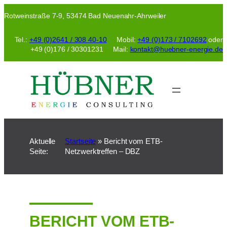
Zum
Rotweinstraße 7-9, 53474 Bad Neuenahr-Ahrweiler
Inhalt
springen
Tel.:
+49 (0)2641 / 308 40-10
Mobil:
+49 (0)173 / 7102692
oder
+49 (0)176 / 30301231 Mail:
kontakt@huebner-energie.de
Aktuelle
Startseite
»
Bericht vom ETB-
Seite:
Netzwerktreffen – DBZ
BERICHT VOM ETB-