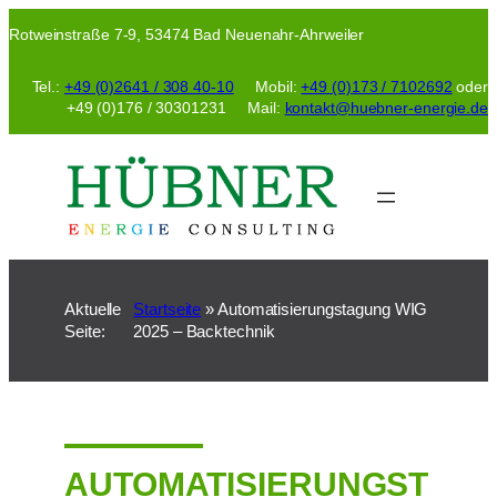
Zum
Rotweinstraße 7-9, 53474 Bad Neuenahr-Ahrweiler
Inhalt
springen
Tel.:
+49 (0)2641 / 308 40-10
Mobil:
+49 (0)173 / 7102692
oder
+49 (0)176 / 30301231 Mail:
kontakt@huebner-energie.de
Aktuelle
Startseite
»
Automatisierungstagung WIG
Seite:
2025 – Backtechnik
AUTOMATISIERUNGST