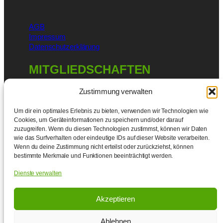
AGB
Impressum
Datenschutzerklärung
MITGLIEDSCHAFTEN
Zustimmung verwalten
Um dir ein optimales Erlebnis zu bieten, verwenden wir Technologien wie
Cookies, um Geräteinformationen zu speichern und/oder darauf
zuzugreifen. Wenn du diesen Technologien zustimmst, können wir Daten
wie das Surfverhalten oder eindeutige IDs auf dieser Website verarbeiten.
Wenn du deine Zustimmung nicht erteilst oder zurückziehst, können
bestimmte Merkmale und Funktionen beeinträchtigt werden.
Dienste verwalten
Akzeptieren
HÜBNER
ENERGIE
Ablehnen