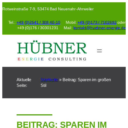
Zum
Rotweinstraße 7-9, 53474 Bad Neuenahr-Ahrweiler
Inhalt
springen
Tel.:
+49 (0)2641 / 308 40-10
Mobil:
+49 (0)173 / 7102692
oder
+49 (0)176 / 30301231 Mail:
kontakt@huebner-energie.de
Aktuelle
Startseite
»
Beitrag: Sparen im großen
Seite:
Stil
BEITRAG: SPAREN IM