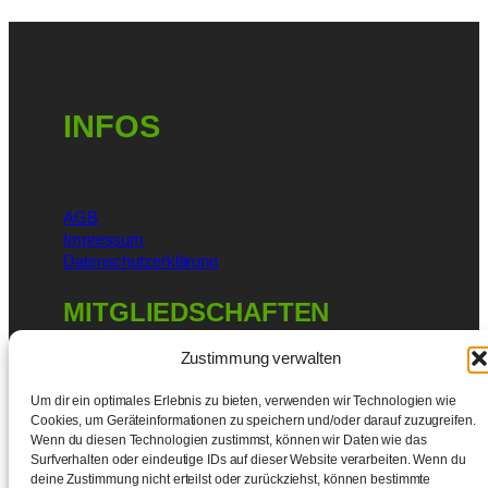
INFOS
AGB
Impressum
Datenschutzerklärung
MITGLIEDSCHAFTEN
Zustimmung verwalten
Um dir ein optimales Erlebnis zu bieten, verwenden wir Technologien wie
Cookies, um Geräteinformationen zu speichern und/oder darauf zuzugreifen.
Wenn du diesen Technologien zustimmst, können wir Daten wie das
Surfverhalten oder eindeutige IDs auf dieser Website verarbeiten. Wenn du
deine Zustimmung nicht erteilst oder zurückziehst, können bestimmte