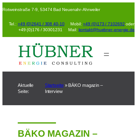
Zum
Rotweinstraße 7-9, 53474 Bad Neuenahr-Ahrweiler
Inhalt
springen
Tel.:
+49 (0)2641 / 308 40-10
Mobil:
+49 (0)173 / 7102692
oder
+49 (0)176 / 30301231 Mail:
kontakt@huebner-energie.de
Aktuelle
Startseite
»
BÄKO magazin –
Seite:
Interview
BÄKO MAGAZIN –