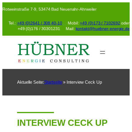
Zum
Rotweinstraße 7-9, 53474 Bad Neuenahr-Ahrweiler
Inhalt
springen
Tel.:
+49 (0)2641 / 308 40-10
Mobil:
+49 (0)173 / 7102692
oder
+49 (0)176 / 30301231 Mail:
kontakt@huebner-energie.de
Aktuelle Seite:
Startseite
»
Interview Ceck Up
INTERVIEW CECK UP