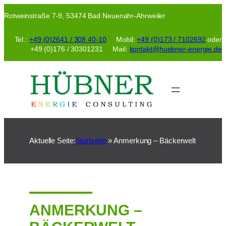
Zum
Rotweinstraße 7-9, 53474 Bad Neuenahr-Ahrweiler
Inhalt
springen
Tel.:
+49 (0)2641 / 308 40-10
Mobil:
+49 (0)173 / 7102692
oder
+49 (0)176 / 30301231 Mail:
kontakt@huebner-energie.de
Aktuelle Seite:
Startseite
»
Anmerkung – Bäckerwelt
ANMERKUNG –