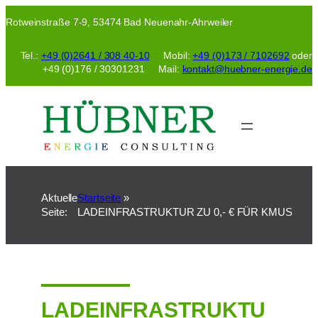
Zum
Rotweinstraße 7-9, 53474 Bad Neuenahr-Ahrweiler
Inhalt
springen
Tel.:
+49 (0)2641 / 308 40-10
Mobil:
+49 (0)173 / 7102692
oder
+49 (0)176 / 30301231 Mail:
kontakt@huebner-energie.de
Aktuelle
Startseite
»
Seite:
LADEINFRASTRUKTUR ZU 0,- € FÜR KMUS
LADEINFRASTRUKTU