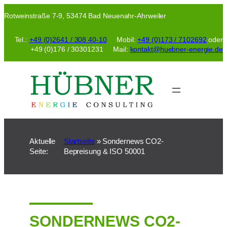
Zum
Rotweinstraße 7-9, 53474 Bad Neuenahr-Ahrweiler
Inhalt
springen
Tel.:
+49 (0)2641 / 308 40-10
Mobil:
+49 (0)173 / 7102692
oder
+49 (0)176 / 30301231 Mail:
kontakt@huebner-energie.de
Aktuelle
Startseite
»
Sondernews CO2-
Seite:
Bepreisung & ISO 50001
SONDERNEWS CO2-